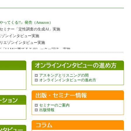
ってくる!!』発売（Amazon）
リコセミナー「定性調査の生成AI」実施
リエゾンインタビュー実施
へのリエゾンインタビュー実施
レッジ「LLMに勝てるモデレーター話法」実施
の代替戦略」セミナーでリエゾンインタビュー実施
性カレッジ「定性を哲学する」終了
リコセミナー「コンセプト創出のリサーチ」実施
アスキングとリスニングの間
ングインタビュー100の法則』好評発売中
オンラインインタビューの進め方
コキリコセミナーを4月4日に延期します。
オフィス開設しました。港区南青山2-2-15ｳｲﾝ青山922
た。 新住所：東京都練馬区大泉学園町6-19-29
リコセミナー「レジリエンス思考とマーケティング」実施
セミナーのご案内
ューノーマル」2021年1月 募集中
2020年12月28日
出版情報
究実施 2020年4月7日
進め方が分かる本」
5刷 2019年8月10日