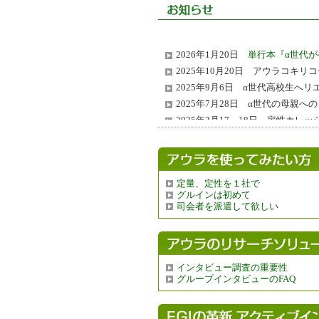
2026年1月20日
単行本『α世代がや
2025年10月20日 アウラコキ
2025年9月6日 α世代高校生へ
2025年7月28日 α世代の母親
2025年2月17、18日 定性カ
2024年4月3日
「チェルシー終売
2024年2月13、14日第6期定
2023年6月28日 アウラコキ
定量、定性を１社で
2023年2月14日
新著『マーケティ
グルインは初めて
3月3日実施予定の25回アウラ・
司会者を派遣して欲しい
2021年6月27日 青山にサテライト
2021年6月1日 事務所移転しまし
2021年1月28日 アウラコキ
第4期定性調査カレッジ「定性のニ
インタビュー調査の重要性
グループインタビューのFAQ
「ZOOMを使ったリモートFGI」研
「図解マーケティングリサーチの