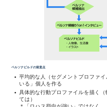
ペルソナビルドの留意点
平均的な人（セグメントプロファイ
いる」個人を作る
具体的な行動プロファイルを描く（
ては）
＊「ロハス指向が強い」ではなく、