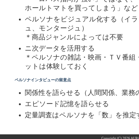
ホールトマトを買ってしまう」など
ペルソナをビジュアル化する（イラ
ュ、モンタージュ）
＊商品ジャンルによっては不要
ニ次データを活用する
＊ペルソナの雑誌・映画・ＴＶ番組
ットは体験しておく
ペルソナインタビューの留意点
関係性を語らせる（人間関係、業務
エピソード記憶を語らせる
定量調査はペルソナを「数」を推定
Copyright (C)
2026 AURA 